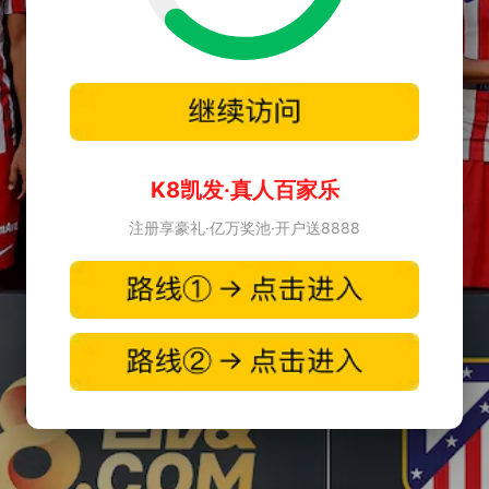
K8凯发·真人百家乐
注册享豪礼·亿万奖池·开户送8888